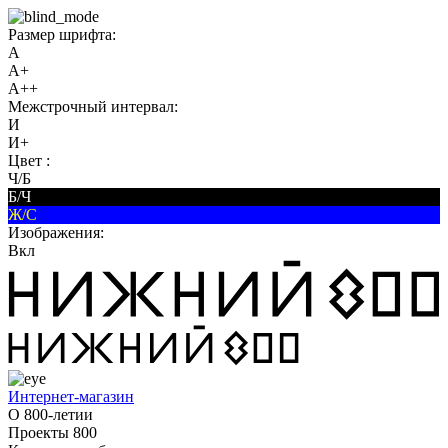
Размер шрифта:
A
A+
A++
Межстрочный интервал:
И
И+
Цвет :
Ч/Б
Б/Ч
Ж/С
Изображения:
Вкл
Интернет-магазин
О 800-летии
Проекты 800