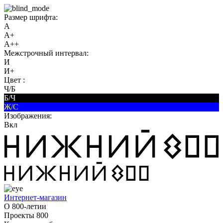
Размер шрифта:
A
A+
A++
Межстрочный интервал:
И
И+
Цвет :
Ч/Б
Б/Ч
Ж/С
Изображения:
Вкл
Интернет-магазин
О 800-летии
Проекты 800