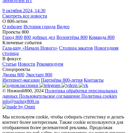
любителей ИТ
9 октября 2024, 14:30
Смотреть все новости
О 800-летии
О юбилее
История города
Видео
Проекты 800
Город 800
800 добрых дел
Волонтёры 800
Команда 800
Ключевые события
Гала-шоу «Начало Нового»
Столица закатов
Новогодняя
столица
В фокусе
Статьи
Новости
Рекомендуем
Спецпроекты
Дворы 800
Экостарт 800
Интернет-магазин
Партнёры 800-летия
Контакты
© Нижний800, 2024
Политика обработки персональных
данных
Пользовательское соглашение
Политика cookies
info@nizhny800.ru
Мы используем cookie, чтобы собирать статистику и делать
контент более интересным. Также cookie используются для
отображения более релевантной рекламы. Продолжая
навигацию по веб-сайту, вы соглашаетесь на использование