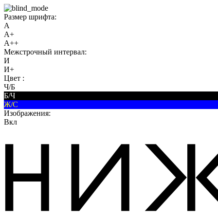
Размер шрифта:
A
A+
A++
Межстрочный интервал:
И
И+
Цвет :
Ч/Б
Б/Ч
Ж/С
Изображения:
Вкл