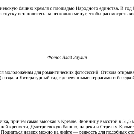
риевскую башню кремля с площадью Народного единства. В год 8
о спуску остановитесь на несколько минут, чтобы рассмотреть 
Фото: Влад Заулин
лся молодожёнам для романтических фотосессий. Отсюда открыв
оздали Литературный сад с деревянными террасами и беседкой,
ка, причём самая высокая в Кремле. Звонницу высотой в 51,5 м
евней крепости, Дмитриевскую башню, на реки и Стрелку. Кроме
. Подняться наверх можно на лифте — редкость для подобных ст