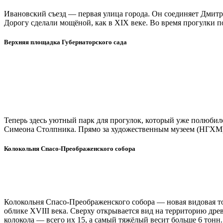
Ивановский съезд — первая улица города. Он соединяет Дмит
Дорогу сделали мощёной, как в XIX веке. Во время прогулки п
Верхняя площадка Губернаторского сада
Теперь здесь уютный парк для прогулок, который уже полюби
Симеона Столпника. Прямо за художественным музеем (НГХМ) с
Колокольня Спасо-Преображенского собора
Колокольня Спасо-Преображенского собора — новая видовая точ
облике XVIII века. Сверху открывается вид на территорию др
колокола — всего их 15, а самый тяжёлый весит больше 6 тонн